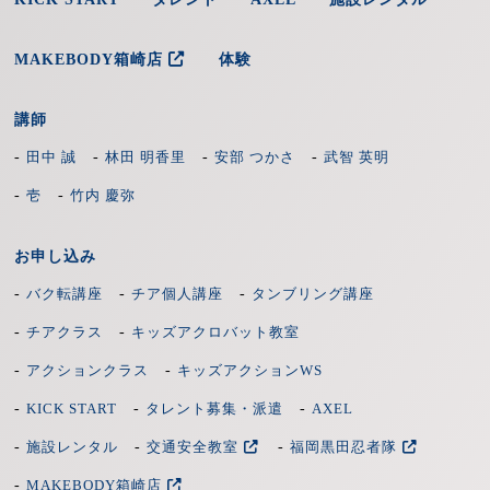
MAKEBODY箱崎店
体験
講師
-
-
-
-
田中 誠
林田 明香里
安部 つかさ
武智 英明
-
-
壱
竹内 慶弥
お申し込み
-
-
-
バク転講座
チア個人講座
タンブリング講座
-
-
チアクラス
キッズアクロバット教室
-
-
アクションクラス
キッズアクションWS
-
-
-
KICK START
タレント募集・派遣
AXEL
-
-
-
施設レンタル
交通安全教室
福岡黒田忍者隊
-
MAKEBODY箱崎店