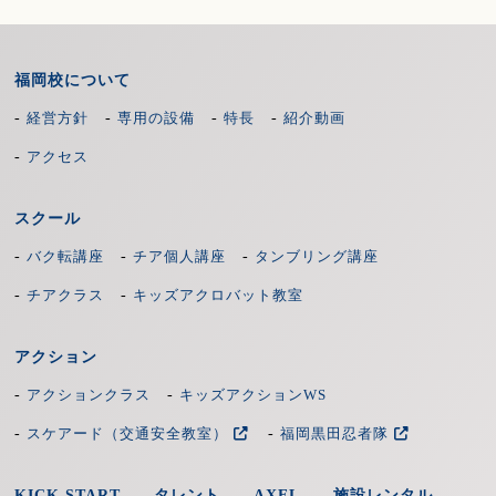
福岡校について
-
-
-
-
経営方針
専用の設備
特長
紹介動画
-
アクセス
スクール
-
-
-
バク転講座
チア個人講座
タンブリング講座
-
-
チアクラス
キッズアクロバット教室
アクション
-
-
アクションクラス
キッズアクションWS
-
-
スケアード（交通安全教室）
福岡黒田忍者隊
KICK START
タレント
AXEL
施設レンタル