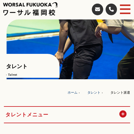
タレント
- Talent
ホーム
タレント
タレント派遣
開
タレントメニュー