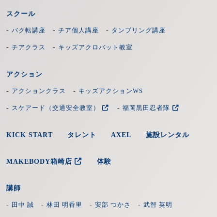
スクール
-
-
-
バク転講座
チア個人講座
タンブリング講座
-
-
チアクラス
キッズアクロバット教室
アクション
-
-
アクションクラス
キッズアクションWS
-
-
スケアード（交通安全教室）
福岡黒田忍者隊
KICK START
タレント
AXEL
施設レンタル
MAKEBODY箱崎店
体験
講師
-
-
-
-
田中 誠
林田 明香里
安部 つかさ
武智 英明