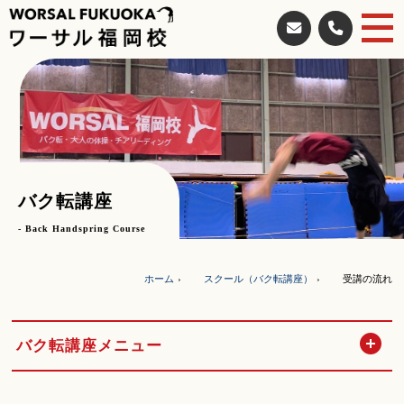
バク転講座
- Back Handspring Course
ホーム
スクール（バク転講座）
受講の流れ
開
バク転講座メニュー