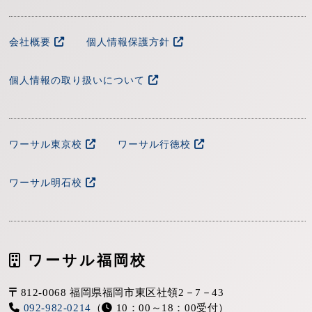
複数名に分かれてアクションの手付け（シン
会社概要
個人情報保護方針
１名に対し、複数名のカラミ）を実施いたし
ます。
個人情報の取り扱いについて
複数名に分かれて殺陣の手付け（シン１名に
練習4
ワーサル東京校
ワーサル行徳校
対し複数名のカラミ）を実施いたします。
ワーサル明石校
練習4
ワーサル福岡校
812-0068 福岡県福岡市東区社領2－7－43
092-982-0214
（
10：00～18：00受付）