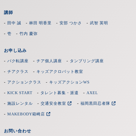
講師
基本動作の練習後、二人組でアクション基本
動作の切りかかりや受け・構えなどの練習を
-
-
-
-
田中 誠
林田 明香里
安部 つかさ
武智 英明
いたします。
-
-
壱
竹内 慶弥
お申し込み
基本動作の練習後、二人組殺陣の基本動作・
練習3
-
-
-
バク転講座
チア個人講座
タンブリング講座
基本殺陣（切りかかり・受け・構え等）の練
習をいたします。
-
-
チアクラス
キッズアクロバット教室
-
-
アクションクラス
キッズアクションWS
-
-
-
KICK START
タレント募集・派遣
AXEL
練習3
-
-
-
施設レンタル
交通安全教室
福岡黒田忍者隊
-
MAKEBODY箱崎店
お問い合わせ