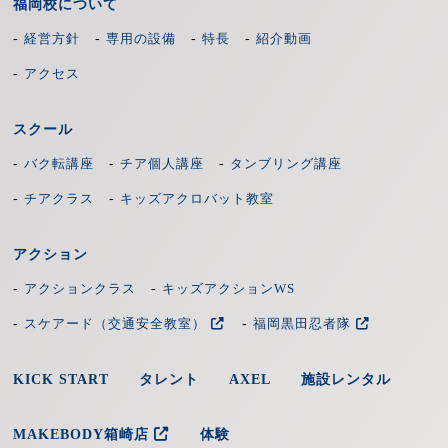
福岡校について
-
-
-
-
経営方針
専用の設備
特長
紹介動画
まず、全体でアクション基本動作の構えやパ
ンチ、キック、リアクション（顔殴られ・腹
-
アクセス
殴られ）の練習をいたします。
スクール
-
-
-
バク転講座
チア個人講座
タンブリング講座
殺陣の基本動作である構え・すり足・素振
練習2
-
-
チアクラス
キッズアクロバット教室
り・切られリアクションの練習をいたしま
す。
アクション
-
-
アクションクラス
キッズアクションWS
-
-
スケアード（交通安全教室）
福岡黒田忍者隊
練習2
KICK START
タレント
AXEL
施設レンタル
MAKEBODY箱崎店
体験