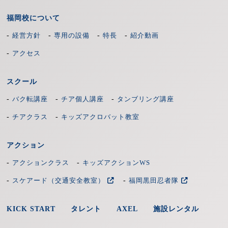
福岡校について
-
-
-
-
経営方針
専用の設備
特長
紹介動画
5日前まで
-
アクセス
無し
スクール
-
-
-
バク転講座
チア個人講座
タンブリング講座
4日前
-
-
チアクラス
キッズアクロバット教室
料金の30％
アクション
3日前
-
-
アクションクラス
キッズアクションWS
-
-
スケアード（交通安全教室）
福岡黒田忍者隊
料金の30％
KICK START
タレント
AXEL
施設レンタル
2日前