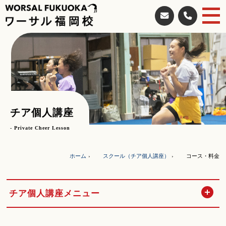
チア個人講座
- Private Cheer Lesson
ホーム
スクール（チア個人講座）
コース・料金
開
チア個人講座メニュー