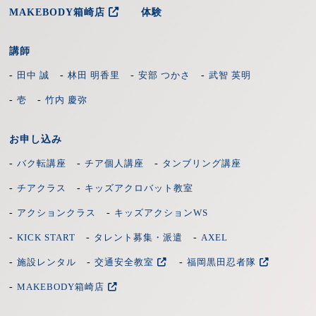
MAKEBODY箱崎店
体験
料金の50％
講師
-
-
-
-
田中 誠
林田 明香里
安部 つかさ
武智 英明
受講日前日
-
-
壱
竹内 慶弥
料金の50％
お申し込み
-
-
-
バク転講座
チア個人講座
タンブリング講座
受講日当日
-
-
チアクラス
キッズアクロバット教室
料金の100％
-
-
アクションクラス
キッズアクションWS
-
-
-
KICK START
タレント募集・派遣
AXEL
-
-
-
施設レンタル
交通安全教室
福岡黒田忍者隊
-
MAKEBODY箱崎店