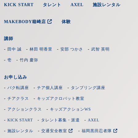
KICK START
タレント
AXEL
施設レンタル
MAKEBODY箱崎店
体験
講師
-
-
-
-
田中 誠
林田 明香里
安部 つかさ
武智 英明
-
-
壱
竹内 慶弥
お申し込み
-
-
-
バク転講座
チア個人講座
タンブリング講座
-
-
チアクラス
キッズアクロバット教室
-
-
アクションクラス
キッズアクションWS
-
-
-
KICK START
タレント募集・派遣
AXEL
-
-
-
施設レンタル
交通安全教室
福岡黒田忍者隊