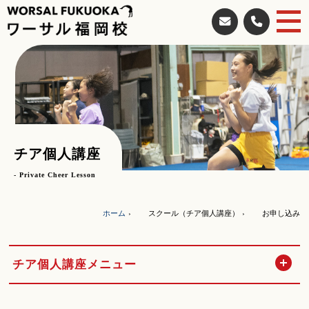
チア個人講座
- Private Cheer Lesson
ホーム
スクール（チア個人講座）
お申し込み
開
チア個人講座メニュー