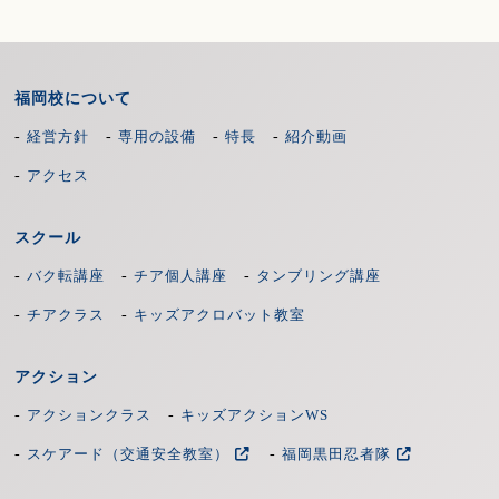
LINE@ID：kkd9799o
福岡校について
-
-
-
-
経営方針
専用の設備
特長
紹介動画
-
アクセス
スクール
-
-
-
バク転講座
チア個人講座
タンブリング講座
-
-
チアクラス
キッズアクロバット教室
アクション
-
-
アクションクラス
キッズアクションWS
-
-
スケアード（交通安全教室）
福岡黒田忍者隊