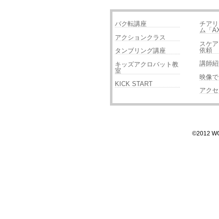
バク転講座
チアリ
ム「A
アクションクラス
スケア
依頼
タンブリング講座
講師紹
キッズアクロバット教
室
映像で
KICK START
アクセ
©2012 WOR