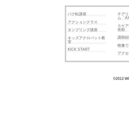
バク転講座
チアリ
ム「A
アクションクラス
スケア
依頼
タンブリング講座
講師紹
キッズアクロバット教
室
映像で
KICK START
アクセ
©2012 WOR